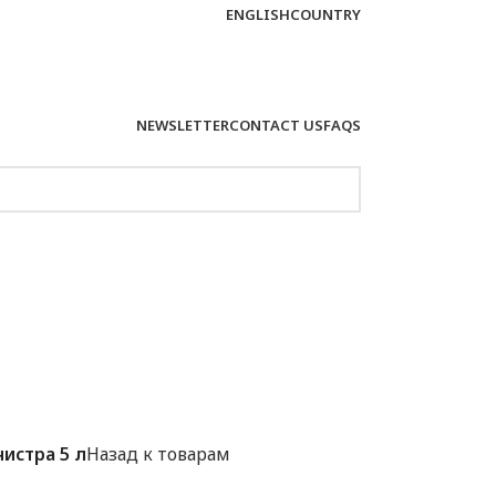
ENGLISH
COUNTRY
NEWSLETTER
CONTACT US
FAQS
нистра 5 л
Назад к товарам