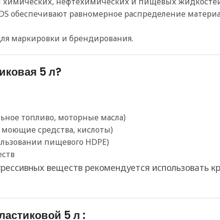
ки химических, нефтехимических и пищевых жидкостей
PWDS обеспечивают равномерное распределение матери
 для маркировки и брендирования.
иковая 5 л?
льное топливо, моторные масла)
, моющие средства, кислоты)
ользовании пищевого HDPE)
еств
агрессивных веществ рекомендуется использовать 
астиковой 5 л :