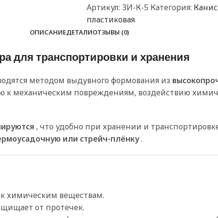
Артикул:
ЗИ-К-5
Категория:
Кани
пластиковая
ОПИСАНИЕ
ДЕТАЛИ
ОТЗЫВЫ (0)
ара для транспортировки и хранения
водятся методом выдувного формования из
высокопроч
тью к механическим повреждениям, воздействию хими
лируются
, что удобно при хранении и транспортировк
ермоусадочную или стрейч-плёнку
.
 к химическим веществам.
ащищает от протечек.