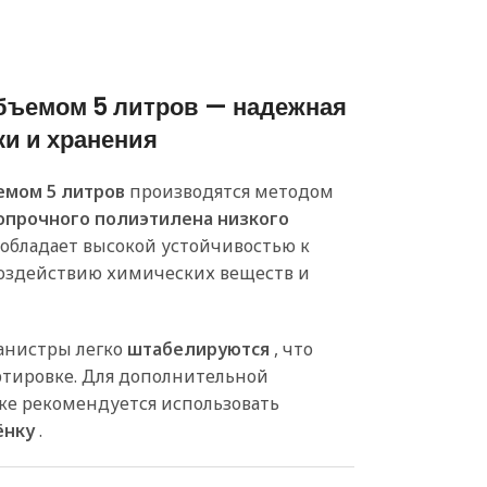
бъемом 5 литров — надежная
ки и хранения
емом 5 литров
производятся методом
опрочного полиэтилена низкого
л обладает высокой устойчивостью к
оздействию химических веществ и
канистры легко
штабелируются
, что
ртировке. Для дополнительной
ке рекомендуется использовать
ёнку
.