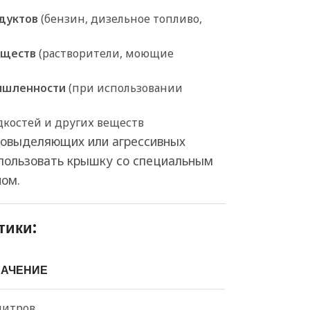
дуктов
(бензин, дизельное топливо,
еществ
(растворители, моющие
ышленности
(при использовании
дкостей и других веществ
азовыделяющих или агрессивных
пользовать крышку со специальным
ом.
тики:
НАЧЕНИЕ
литров